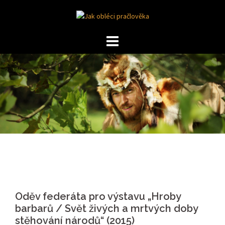
Skip
to
content
Oděv federáta pro výstavu „Hroby
barbarů / Svět živých a mrtvých doby
stěhování národů“ (2015)