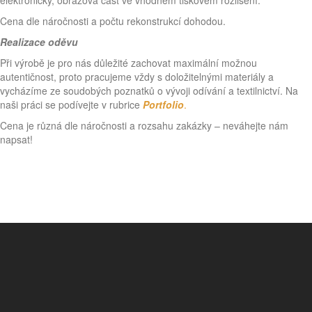
elektronicky, obrazová část ve vhodném tiskovém rozlišení.
Cena dle náročnosti a počtu rekonstrukcí dohodou.
Realizace oděvu
Při výrobě je pro nás důležité zachovat maximální možnou
autentičnost, proto pracujeme vždy s doložitelnými materiály a
vycházíme ze soudobých poznatků o vývoji odívání a textilnictví. Na
naši práci se podívejte v rubrice
Portfolio
.
Cena je různá dle náročnosti a rozsahu zakázky – neváhejte nám
napsat!