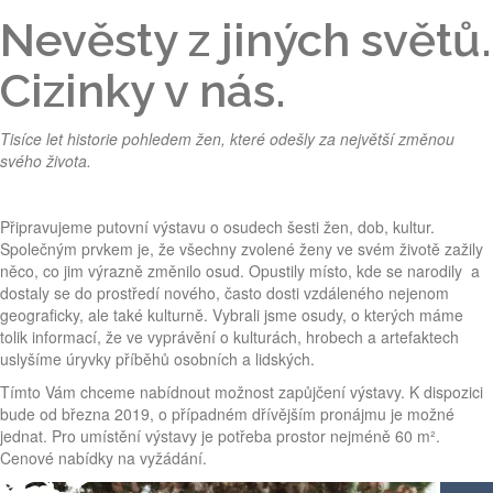
Nevěsty z jiných světů.
Cizinky v nás.
Tisíce let historie pohledem žen, které odešly za největší změnou
svého života.
Připravujeme putovní výstavu o osudech šesti žen, dob, kultur.
Společným prvkem je, že všechny zvolené ženy ve svém životě zažily
něco, co jim výrazně změnilo osud. Opustily místo, kde se narodily a
dostaly se do prostředí nového, často dosti vzdáleného nejenom
geograficky, ale také kulturně. Vybrali jsme osudy, o kterých máme
tolik informací, že ve vyprávění o kulturách, hrobech a artefaktech
uslyšíme úryvky příběhů osobních a lidských.
Tímto Vám chceme nabídnout možnost zapůjčení výstavy. K dispozici
bude od března 2019, o případném dřívějším pronájmu je možné
jednat. Pro umístění výstavy je potřeba prostor nejméně 60 m².
Cenové nabídky na vyžádání.