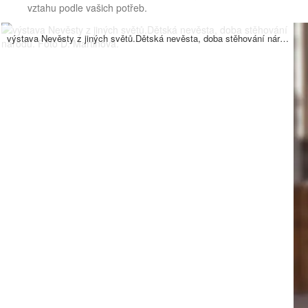
vztahu podle vašich potřeb.
výstava Nevěsty z jiných světů.Dětská nevěsta, doba stěhování národů. Foto D. Martinová.