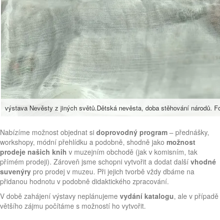
výstava Nevěsty z jiných světů.Dětská nevěsta, doba stěhování národů. Fo
Nabízíme možnost objednat si
doprovodný program
– přednášky,
workshopy, módní přehlídku a podobně, shodně jako
možnost
prodeje našich knih
v muzejním obchodě (jak v komisním, tak
přímém prodeji). Zároveň jsme schopni vytvořit a dodat další
vhodné
suvenýry
pro prodej v muzeu. Při jejich tvorbě vždy dbáme na
přidanou hodnotu v podobně didaktického zpracování.
V době zahájení výstavy neplánujeme
vydání katalogu
, ale v případě
většího zájmu počítáme s možností ho vytvořit.