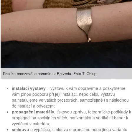
Replika bronzového náramku z Egtvedu. Foto T. Chlup.
instalaci výstavy
– výstavu k vám dopravíme a poskytneme
vám plnou podporu při její instalaci, nebo celou výstavu
nainstalujeme ve vašich prostorách, samozřejmě i s následnou
deinstalací a odvozem;
propagační materiály
, tiskovou zprávu, fotografické podklady k
propagaci na sociálních sítích, horizontální a vertikální baner k
vyvěšení v exteriéru;
smlouvu
o výpůjčce, smlouvu o pronájmu nebo jinou variantu