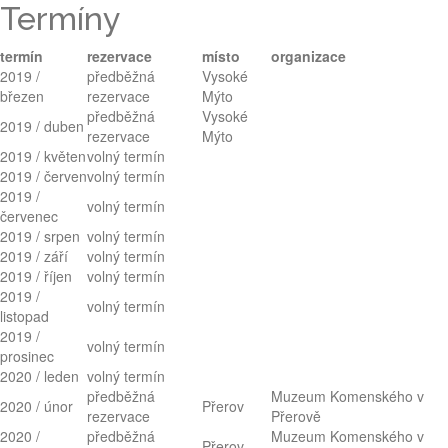
Termíny
termín
rezervace
místo
organizace
2019 /
předběžná
Vysoké
březen
rezervace
Mýto
předběžná
Vysoké
2019 / duben
rezervace
Mýto
2019 / květen
volný termín
2019 / červen
volný termín
2019 /
volný termín
červenec
2019 / srpen
volný termín
2019 / září
volný termín
2019 / říjen
volný termín
2019 /
volný termín
listopad
2019 /
volný termín
prosinec
2020 / leden
volný termín
předběžná
Muzeum Komenského v
2020 / únor
Přerov
rezervace
Přerově
2020 /
předběžná
Muzeum Komenského v
Přerov