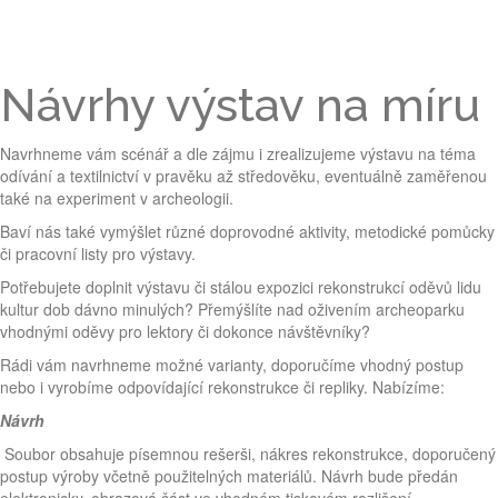
Návrhy výstav na míru
Navrhneme vám scénář a dle zájmu i zrealizujeme výstavu na téma
odívání a textilnictví v pravěku až středověku, eventuálně zaměřenou
také na experiment v archeologii.
Baví nás také vymýšlet různé doprovodné aktivity, metodické pomůcky
či pracovní listy pro výstavy.
Potřebujete doplnit výstavu či stálou expozici rekonstrukcí oděvů lidu
kultur dob dávno minulých? Přemýšlíte nad oživením archeoparku
vhodnými oděvy pro lektory či dokonce návštěvníky?
Rádi vám navrhneme možné varianty, doporučíme vhodný postup
nebo i vyrobíme odpovídající rekonstrukce či repliky. Nabízíme:
Návrh
Soubor obsahuje písemnou rešerši, nákres rekonstrukce, doporučený
postup výroby včetně použitelných materiálů. Návrh bude předán