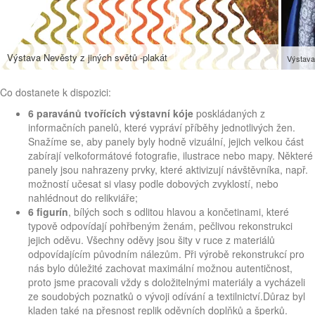
Výstava Nevěsty z jiných světů -plakát
Výstava
Co dostanete k dispozici:
6 paravánů tvořících výstavní kóje
poskládaných z
informačních panelů, které vypráví příběhy jednotlivých žen.
Snažíme se, aby panely byly hodně vizuální, jejich velkou část
zabírají velkoformátové fotografie, ilustrace nebo mapy. Některé
panely jsou nahrazeny prvky, které aktivizují návštěvníka, např.
možností učesat si vlasy podle dobových zvyklostí, nebo
nahlédnout do relikviáře;
6 figurín
, bílých soch s odlitou hlavou a končetinami, které
typově odpovídají pohřbeným ženám, pečlivou rekonstrukci
jejich oděvu. Všechny oděvy jsou šity v ruce z materiálů
odpovídajícím původním nálezům.
Při výrobě rekonstrukcí pro
nás bylo důležité zachovat maximální možnou autentičnost,
proto jsme pracovali vždy s doložitelnými materiály a vycházeli
ze soudobých poznatků o vývoji odívání a textilnictví.
Důraz byl
kladen také na přesnost replik oděvních doplňků a šperků.