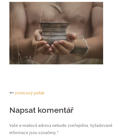
zvoncový pohár
Post
Napsat komentář
navigation
Vaše e-mailová adresa nebude zveřejněna.
Vyžadované
informace jsou označeny
*