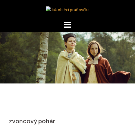
Skip
to
content
zvoncový pohár