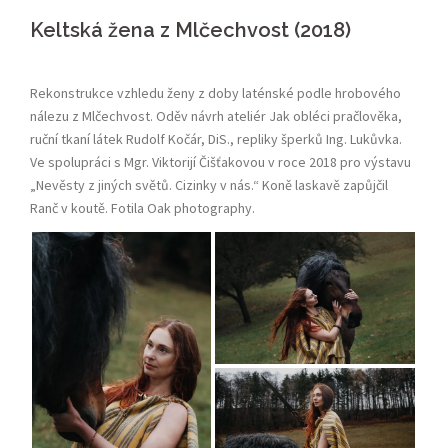
Keltská žena z Mlčechvost (2018)
Rekonstrukce vzhledu ženy z doby laténské podle hrobového
nálezu z Mlčechvost. Oděv návrh ateliér Jak obléci pračlověka,
ruční tkaní látek Rudolf Kočár, DiS., repliky šperků Ing. Lukůvka.
Ve spolupráci s Mgr. Viktorijí Čišťakovou v roce 2018 pro výstavu
„Nevěsty z jiných světů. Cizinky v nás.“ Koně laskavě zapůjčil
Ranč v koutě. Fotila Oak photography.