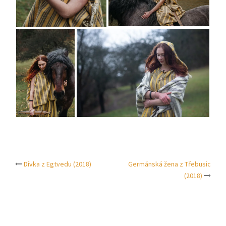
Dívka z Egtvedu (2018)
Germánská žena z Třebusic
Post
(2018)
navigation