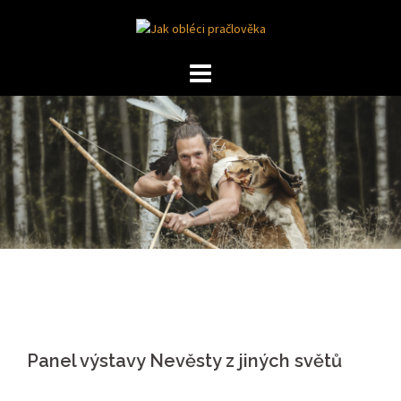
Skip
to
content
Panel výstavy Nevěsty z jiných světů