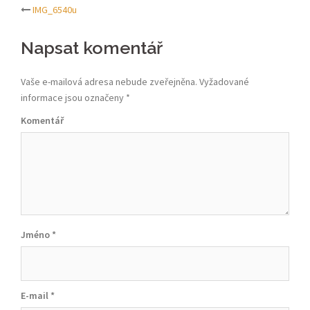
IMG_6540u
Post
Napsat komentář
navigation
Vaše e-mailová adresa nebude zveřejněna.
Vyžadované
informace jsou označeny
*
Komentář
Jméno
*
E-mail
*