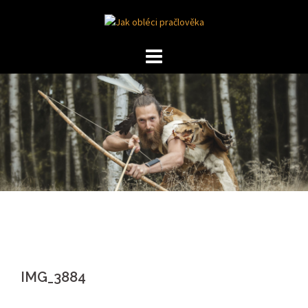
Skip
to
content
IMG_3884