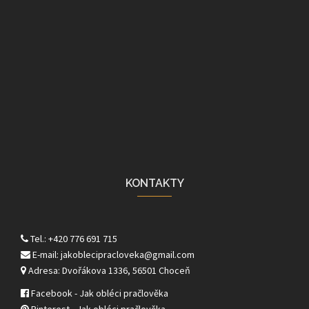
KONTAKTY
Tel.: +420 776 691 715
E-mail: jakoblecipracloveka@gmail.com
Adresa: Dvořákova 1336, 56501 Choceň
Facebook - Jak obléci pračlověka
Pinterest - Jak obléci pračlověka