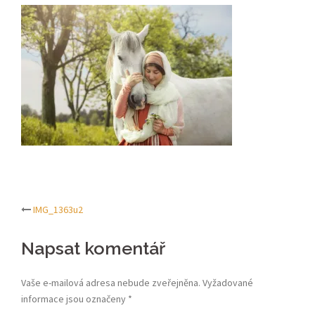
IMG_1363u2
Post
Napsat komentář
navigation
Vaše e-mailová adresa nebude zveřejněna.
Vyžadované
informace jsou označeny
*